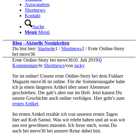
Auswandern
Shortnews
Kontakt
Suche
Menü
Menü
Blog - Aktuelle Neuigkeiten
Du bist hier:
Startseite
1
/
Shortnews
2
/
Erste Online-Story
bei move36
Erste Online-Story bei move36
10. Juli 2019
/
0
Kommentare
/
in
Shortnews
/
von
jacky
Sie ist online! Unsere erste Online-Story bei dem Fuldaer
Magazin move36 ist online. Für die Sommerausgabe habe
ich ja einen längeren Artikel
über unser Abenteuer
geschrieben. Die gab’s aber nur im Heft. Jetzt kannst Du
unsere Geschichte auch online verfolgen. Hier geht’s zum
ersten Artikel
.
Im ersten Artikel erzähle ich von unseren ersten Tagen
hier auf Koh Samui. Was wir erlebt haben und an was wir
uns erst gewöhnen mussten. Ich freue mich, wenn Du
auch bei move36 bei unserer Reise dabei bist.