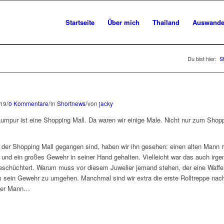
Startseite
Über mich
Thailand
Auswande
Du bist hier:
S
/
/
/
019
0 Kommentare
in
Shortnews
von
jacky
 Lumpur ist eine Shopping Mall. Da waren wir einige Male. Nicht nur zum Sh
der Shopping Mall gegangen sind, haben wir ihn gesehen: einen alten Mann 
 und ein großes Gewehr in seiner Hand gehalten. Vielleicht war das auch irge
geschüchtert. Warum muss vor diesem Juwelier jemand stehen, der eine Waffe 
m sein Gewehr zu umgehen. Manchmal sind wir extra die erste Rolltreppe nach
eser Mann…