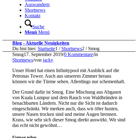
Auswandern
Shortnews
Kontakt
Suche
Menü
Menü
Blog - Aktuelle Neuigkeiten
Du bist hier:
Startseite
1
/
Shortnews
2
/
Smog
Smog
17. September 2019
/
0 Kommentare
/
in
Shortnews
/
von
jacky
Unser Hotel hat einen Infinitypool mit Ausblick auf die
Petronas Tower. Auch aus unserem Zimmer heraus
können wir die Türme sehen. Allerdings nur schemenhaft.
Der Grund dafür ist Smog. Eine Mischung aus Abgasen
von Kuala Lumpur und dem Rauch von Waldbränden in
benachbarten Ländern. Nicht nur die Sicht ist dadurch
eingeschränkt. Wir merken auch, dass wir öfter husten,
unsere Nasen trocken sind und meine Augen brennen.
Krass, wie sehr sich dieser Smog direkt auswirkt. Wir sind
das echt nicht gewöhnt…
Eintrag teilen