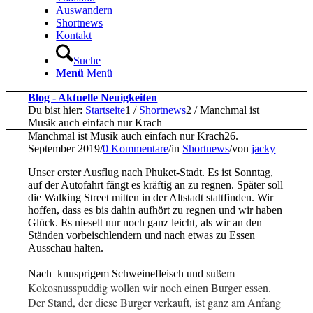
Auswandern
Shortnews
Kontakt
Suche
Menü
Menü
Blog - Aktuelle Neuigkeiten
Du bist hier:
Startseite
1
/
Shortnews
2
/
Manchmal ist
Musik auch einfach nur Krach
Manchmal ist Musik auch einfach nur Krach
26.
September 2019
/
0 Kommentare
/
in
Shortnews
/
von
jacky
Unser erster Ausflug nach Phuket-Stadt. Es ist Sonntag,
auf der Autofahrt fängt es kräftig an zu regnen. Später soll
die Walking Street mitten in der Altstadt stattfinden. Wir
hoffen, dass es bis dahin aufhört zu regnen und wir haben
Glück. Es nieselt nur noch ganz leicht, als wir an den
Ständen vorbeischlendern und nach etwas zu Essen
Ausschau halten.
süßem
Nach knusprigem Schweinefleisch und
Kokosnusspuddig wollen wir noch einen Burger essen.
Der Stand, der diese Burger verkauft, ist ganz am Anfang